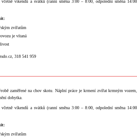
 včetně víkendů a svátků (ranní směna 3:00 – 8:00, odpolední směna 14:00
ít:
řským zvířatům
ovozu je vítaná
livost
zsdo.cz, 318 541 959
výrobě zaměřené na chov skotu. Náplní práce je krmení zvířat krmným vozem, ú
ánění dobytka.
 včetně víkendů a svátků (ranní směna 3:00 – 8:00, odpolední směna 14:00
ít:
řským zvířatům