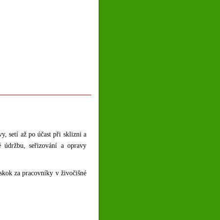
, setí až po účast při sklizni a
ké údržbu, seřizování a opravy
áskok za pracovníky v živočišné