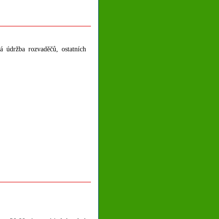
á údržba rozvaděčů, ostatních