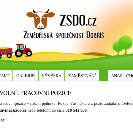
TAKT
GALERIE
VÝVĚSKA
ZAMĚSTNÁNÍ
ANAS - CH
 VOLNÉ PRACOVNÍ POZICE
 pracovní pozice v našem podniku. Pokud Vás některá z pozic zaujala, můžete n
zavináč)zsdo.cz
nebo telefonního čísla
318 541 959
.
ice: