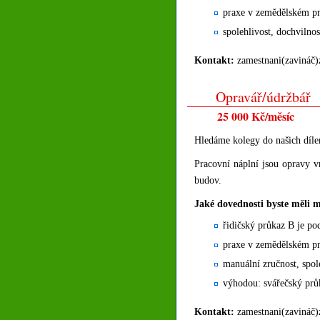
praxe v zemědělském pr
spolehlivost, dochvilnost
Kontakt:
zamestnani(zavináč)
Opravář/údržbář
25 000 Kč/měsíc
Hledáme kolegy do našich dílen
Pracovní náplní jsou opravy v
budov.
Jaké dovednosti byste měli m
řidičský průkaz B je p
praxe v zemědělském pr
manuální zručnost, spol
výhodou: svářečský prů
Kontakt:
zamestnani(zavináč)