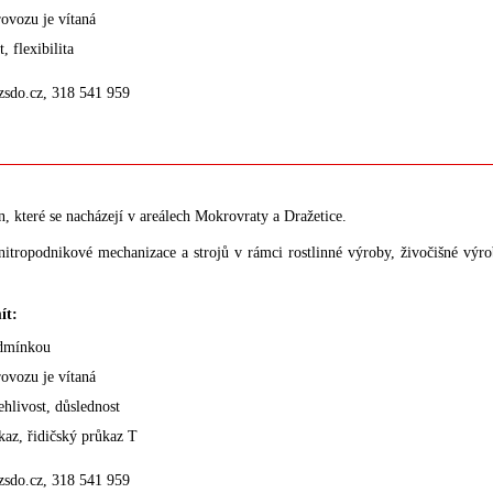
ovozu je vítaná
, flexibilita
zsdo.cz, 318 541 959
, které se nacházejí v areálech Mokrovraty a Dražetice.
nitropodnikové mechanizace a strojů v rámci rostlinné výroby, živočišné výro
ít:
odmínkou
ovozu je vítaná
ehlivost, důslednost
kaz, řidičský průkaz T
zsdo.cz, 318 541 959