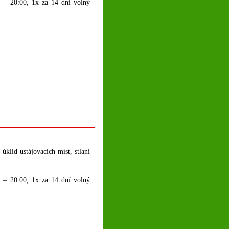
 – 20:00, 1x za 14 dní volný
klid ustájovacích míst, stlaní
 – 20:00, 1x za 14 dní volný