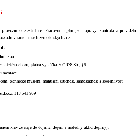
ář
provozního elektrikáře. Pracovní náplní jsou opravy, kontrola a pravideln
orozvodů v rámci našich zemědělských areálů.
ít:
odmínkou
echnickém oboru, platná vyhláška 50/1978 Sb., §6
okumentace
cem, technické myšlení, manuální zručnost, samostatnost a spolehlivost
zsdo.cz, 318 541 959
hánění krav ze stáje do dojírny, dojení a následný úklid dojírny).