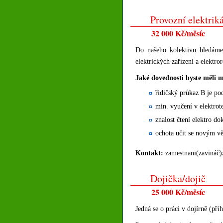
Provozní elektrik
32 000 Kč/měsíc
Do našeho kolektivu hledáme 
elektrických zařízení a elektr
Jaké dovednosti byste měli m
řidičský průkaz B je p
min. vyučení v elektrot
znalost čtení elektro d
ochota učit se novým vě
Kontakt:
zamestnani(zavináč)
Dojička/dojič
25 000 Kč/měsíc
Jedná se o práci v dojírně (při