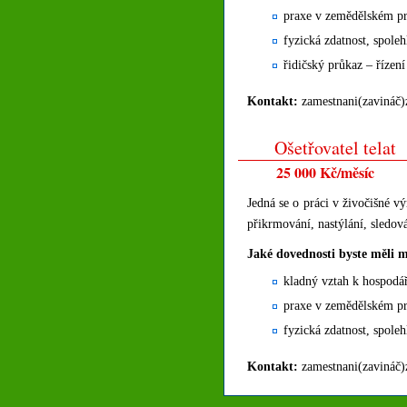
praxe v zemědělském pr
fyzická zdatnost, spoleh
řidičský průkaz – řízen
Kontakt:
zamestnani(zavináč)
Ošetřovatel telat
25 000 Kč/měsíc
Jedná se o práci v živočišné vý
přikrmování, nastýlání, sledová
Jaké dovednosti byste měli m
kladný vztah k hospodá
praxe v zemědělském pr
fyzická zdatnost, spoleh
Kontakt:
zamestnani(zavináč)