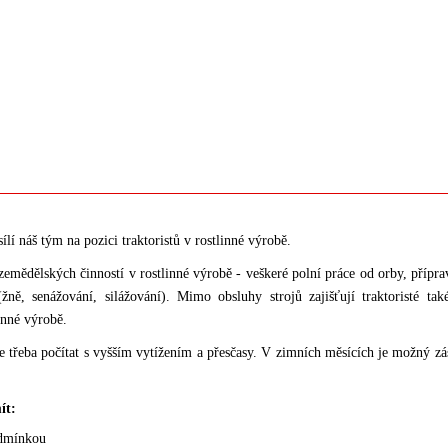
lí náš tým na pozici traktoristů v rostlinné výrobě.
zemědělských činností v rostlinné výrobě - veškeré polní práce od orby, přípravy
ně, senážování, silážování). Mimo obsluhy strojů zajišťují traktoristé ta
inné výrobě.
e třeba počítat s vyšším vytížením a přesčasy. V zimních měsících je možný z
ít:
odmínkou