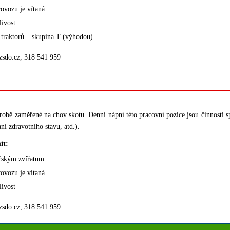
ovozu je vítaná
livost
í traktorů – skupina T (výhodou)
zsdo.cz, 318 541 959
robě zaměřené na chov skotu. Denní nápní této pracovní pozice jsou činnosti sp
ní zdravotního stavu, atd.).
ít:
řským zvířatům
ovozu je vítaná
livost
zsdo.cz, 318 541 959