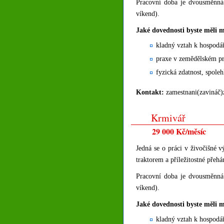
Pracovní doba je dvousměnná
víkend).
Jaké dovednosti byste měli m
kladný vztah k hospodá
praxe v zemědělském pr
fyzická zdatnost, spoleh
Kontakt:
zamestnani(zavináč)
Krmivář
29 000 Kč/měsíc
Jedná se o práci v živočišné 
traktorem a příležitostné přeh
Pracovní doba je dvousměnná
víkend).
Jaké dovednosti byste měli m
kladný vztah k hospodá