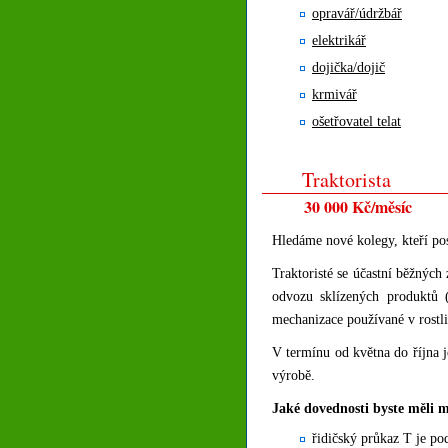
opravář/údržbář
elektrikář
dojička/dojič
krmivář
ošetřovatel telat
Traktorista
30 000 Kč/měsíc
Hledáme nové kolegy, kteří posí
Traktoristé se účastní běžných 
odvozu sklízených produktů (ž
mechanizace používané v rostl
V termínu od května do října j
výrobě.
Jaké dovednosti byste měli m
řidičský průkaz T je p