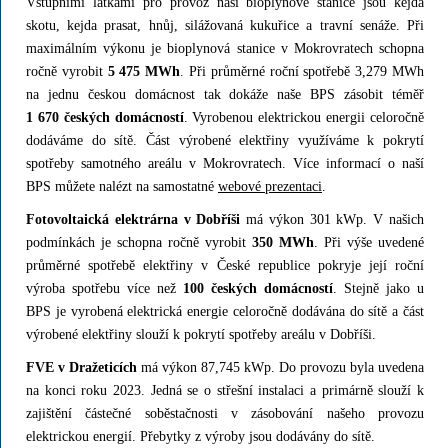
Vstupními látkami pro provoz naší bioplynové stanice jsou kejda
skotu, kejda prasat, hnůj, silážovaná kukuřice a travní senáže. Při
maximálním výkonu je bioplynová stanice v Mokrovratech schopna
ročně vyrobit
5 475 MWh
. Při průměrné roční spotřebě 3,279 MWh
na jednu českou domácnost tak dokáže naše BPS zásobit téměř
1 670 českých domácností
. Vyrobenou elektrickou energii celoročně
dodáváme do sítě. Část výrobené elektřiny využíváme k pokrytí
spotřeby samotného areálu v Mokrovratech. Více informací o naší
BPS můžete nalézt na samostatné
webové prezentaci
.
Fotovoltaická elektrárna v Dobříši
má výkon 301 kWp. V našich
podmínkách je schopna ročně vyrobit
350 MWh
. Při výše uvedené
průměrné spotřebě elektřiny v České republice pokryje její roční
výroba spotřebu více než
100 českých domácností
. Stejně jako u
BPS je vyrobená elektrická energie celoročně dodávána do sítě a část
výrobené elektřiny slouží k pokrytí spotřeby areálu v Dobříši.
FVE v Dražeticích
má výkon 87,745 kWp. Do provozu byla uvedena
na konci roku 2023. Jedná se o střešní instalaci a primárně slouží k
zajištění částečné soběstačnosti v zásobování našeho provozu
elektrickou energií. Přebytky z výroby jsou dodávány do sítě.