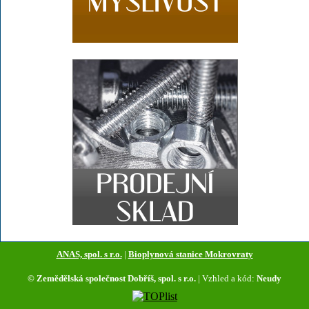
ANAS, spol. s r.o.
|
Bioplynová stanice Mokrovraty
© Zemědělská společnost Dobříš, spol. s r.o.
| Vzhled a kód:
Neudy