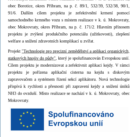
obec Borotice, okres Příbram, na p. č. 89/1, 532/39, 532/38, 90/1,
91/6. Dalším cílem projektu je zefektivnění krmení pomocí
samochodného krmného vozu s místem realizace v k. ú. Mokrovraty,
obec Mokrovraty, okres Příbram, na p. č. 171/2. Hlavním přínosem
projektu je zvýšení produkčního potenciálu (užitkovosti), zlepšení
welfare a snížení zdravotních komplikací u zvířat.
Projekt
"Technologie pro precizní zemědělství a aplikaci organických,
statkových hnojiv do půdy"
, který je spolufinancován Evropskou unií.
Cílem projektu je modernizovat a zefektivnit aplikaci kejdy. V rámci
projektu je pořízena aplikační cisterna na kejdu s diskovým
zapravovačem a systémem řízení sekcí aplikátoru. Nová technologie
přispívá k rychlosti a přesnosti při zapravení kejdy a snížení úniků
NH3 do ovzduší. Místo realizace se nachází v k. ú. Mokrovraty, obec
Mokrovraty.