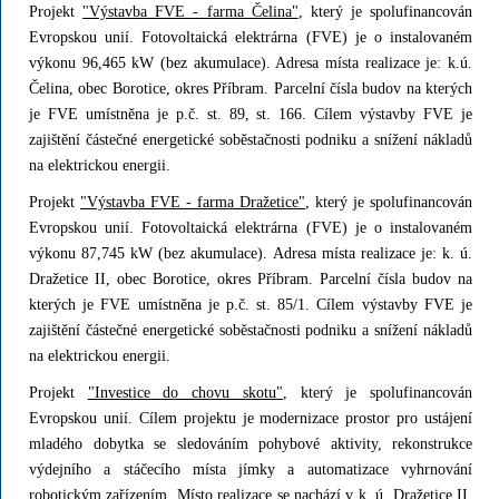
Projekt
"Výstavba FVE - farma Čelina"
, který je spolufinancován
Evropskou unií. Fotovoltaická elektrárna (FVE) je o instalovaném
výkonu 96,465 kW (bez akumulace). Adresa místa realizace je: k.ú.
Čelina, obec Borotice, okres Příbram. Parcelní čísla budov na kterých
je FVE umístněna je p.č. st. 89, st. 166. Cílem výstavby FVE je
zajištění částečné energetické soběstačnosti podniku a snížení nákladů
na elektrickou energii.
Projekt
"Výstavba FVE - farma Dražetice"
, který je spolufinancován
Evropskou unií. Fotovoltaická elektrárna (FVE) je o instalovaném
výkonu 87,745 kW (bez akumulace). Adresa místa realizace je: k. ú.
Dražetice II, obec Borotice, okres Příbram. Parcelní čísla budov na
kterých je FVE umístněna je p.č. st. 85/1. Cílem výstavby FVE je
zajištění částečné energetické soběstačnosti podniku a snížení nákladů
na elektrickou energii.
Projekt
"Investice do chovu skotu"
, který je spolufinancován
Evropskou unií. Cílem projektu je modernizace prostor pro ustájení
mladého dobytka se sledováním pohybové aktivity, rekonstrukce
výdejního a stáčecího místa jímky a automatizace vyhrnování
robotickým zařízením. Místo realizace se nachází v k. ú. Dražetice II,