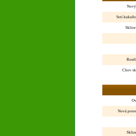
Nový
Setí kukuřic
Sklize
Rostli
Chov sko
Ov
Nová porod
Skliz