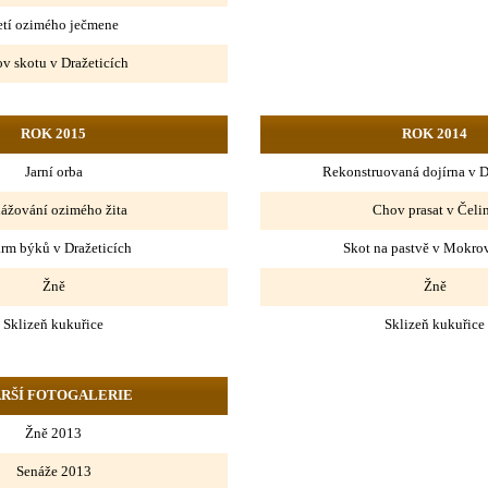
etí ozimého ječmene
v skotu v Dražeticích
ROK 2015
ROK 2014
Jarní orba
Rekonstruovaná dojírna v D
ážování ozimého žita
Chov prasat v Čeli
rm býků v Dražeticích
Skot na pastvě v Mokro
Žně
Žně
Sklizeň kukuřice
Sklizeň kukuřice
ARŠÍ FOTOGALERIE
Žně 2013
Senáže 2013