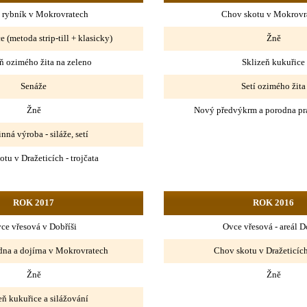
 rybník v Mokrovratech
Chov skotu v Mokrovr
e (metoda strip-till + klasicky)
Žně
ň ozimého žita na zeleno
Sklizeň kukuřice
Senáže
Setí ozimého žita
Žně
Nový předvýkrm a porodna pra
nná výroba - siláže, setí
tu v Dražeticích - trojčata
ROK 2017
ROK 2016
ce vřesová v Dobříši
Ovce vřesová - areál D
na a dojírna v Mokrovratech
Chov skotu v Dražeticích
Žně
Žně
eň kukuřice a silážování