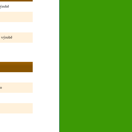
výrobě
é výrobě
no