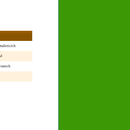
ražeticích
ně
vratech