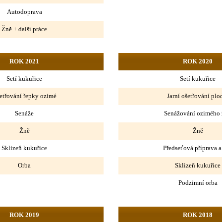
Autodoprava
Žně + další práce
ROK 2021
ROK 2020
Setí kukuřice
Setí kukuřice
etřování řepky ozimé
Jarní ošetřování plo
Senáže
Senážování ozimého 
Žně
Žně
Sklizeň kukuřice
Předseťová příprava a 
Orba
Sklizeň kukuřice
Podzimní orba
ROK 2019
ROK 2018