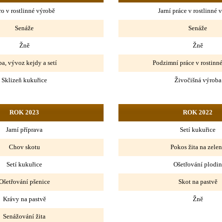
ro v rostlinné výrobě
Jarní práce v rostlinné 
Senáže
Senáže
Žně
Žně
a, vývoz kejdy a setí
Podzimní práce v rostinn
Sklizeň kukuřice
Živočišná výroba
ROK 2023
ROK 2022
Jarní příprava
Setí kukuřice
Chov skotu
Pokos žita na zele
Setí kukuřice
Ošetřování plodin
Ošetřování pšenice
Skot na pastvě
Krávy na pastvě
Žně
Senážování žita