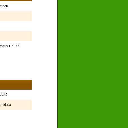
atech
sat v Čelině
obříš
 - zima