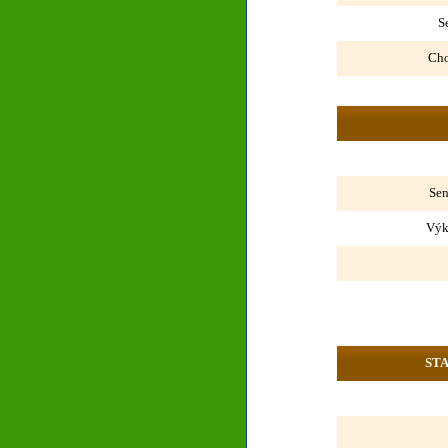
S
Cho
Sen
Výk
ST