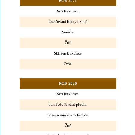
ROK 2021
Setí kukuřice
Ošetřování řepky ozimé
Senáže
Žně
Sklizeň kukuřice
Orba
ROK 2020
Setí kukuřice
Jarní ošetřování plodin
Senážování ozimého žita
Žně