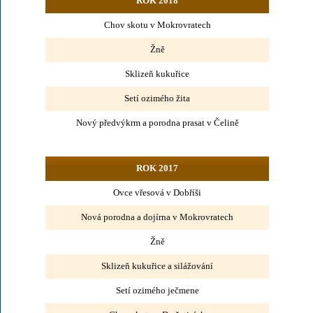
ROK 2018
Chov skotu v Mokrovratech
Žně
Sklizeň kukuřice
Setí ozimého žita
Nový předvýkrm a porodna prasat v Čelině
ROK 2017
Ovce vřesová v Dobříši
Nová porodna a dojírna v Mokrovratech
Žně
Sklizeň kukuřice a silážování
Setí ozimého ječmene