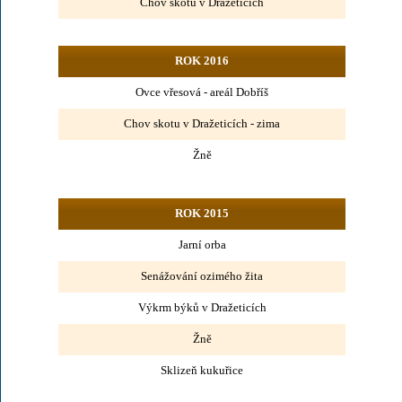
Chov skotu v Dražeticích
ROK 2016
Ovce vřesová - areál Dobříš
Chov skotu v Dražeticích - zima
Žně
ROK 2015
Jarní orba
Senážování ozimého žita
Výkrm býků v Dražeticích
Žně
Sklizeň kukuřice