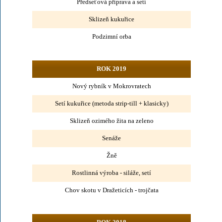
Předseťová příprava a setí
Sklizeň kukuřice
Podzimní orba
ROK 2019
Nový rybník v Mokrovratech
Setí kukuřice (metoda strip-till + klasicky)
Sklizeň ozimého žita na zeleno
Senáže
Žně
Rostlinná výroba - siláže, setí
Chov skotu v Dražeticích - trojčata